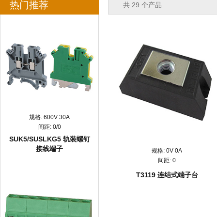
热门推荐
共
29
个产品
规格:
600V 30A
间距:
0/0
SUK5/SUSLKG5 轨装螺钉
接线端子
规格:
0V 0A
间距:
0
T3119 连结式端子台