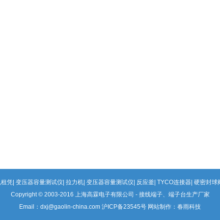
机租凭
变压器容量测试仪
拉力机
变压器容量测试仪
反应釜
TYCO连接器
硬密封球
Copyright © 2003-2016 上海高霖电子有限公司 - 接线端子、端子台生产厂家
Email：dxj@gaolin-china.com 沪ICP备23545号 网站制作：春雨科技