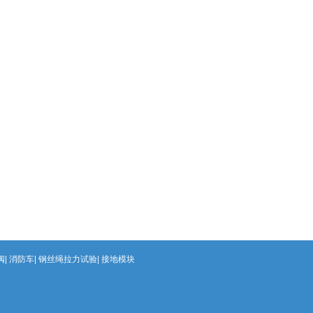
阀
消防车
钢丝绳拉力试验
接地模块