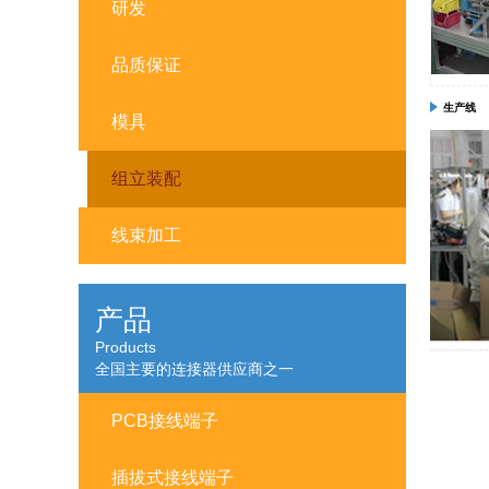
研发
品质保证
生产线
模具
组立装配
线束加工
产品
Products
全国主要的连接器供应商之一
PCB接线端子
插拔式接线端子