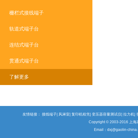
栅栏式接线端子
轨道式端子台
连结式端子台
贯通式端子台
了解更多
友情链接：
接线端子
风淋室
复印机租凭
变压器容量测试仪
拉力机
Copyright © 2003-2
Email：dxj@gaolin-c